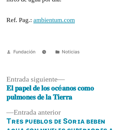
Ref. Pag.:
ambientum.com
Fundación
Noticias
Entrada siguiente
𝐄𝐥 𝐩𝐚𝐩𝐞𝐥 𝐝𝐞 𝐥𝐨𝐬 𝐨𝐜é𝐚𝐧𝐨𝐬 𝐜𝐨𝐦𝐨
𝐩𝐮𝐥𝐦𝐨𝐧𝐞𝐬 𝐝𝐞 𝐥𝐚 𝐓𝐢𝐞𝐫𝐫𝐚
Entrada anterior
Tʀᴇs ᴘᴜᴇʙʟᴏs ᴅᴇ Sᴏʀɪᴀ ʙᴇʙᴇɴ
ᴀɢᴜᴀ ᴄᴏɴ ɴɪᴠᴇʟᴇs sᴜᴘᴇʀɪᴏʀᴇs ᴀ