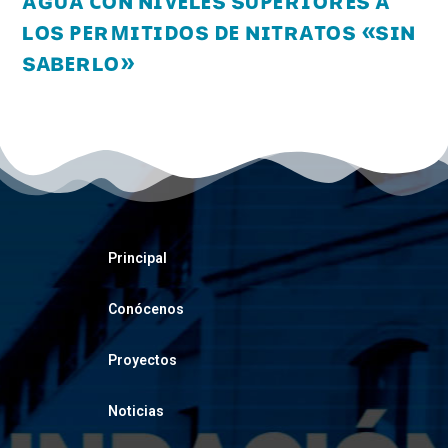
ʟᴏs ᴘᴇʀᴍɪᴛɪᴅᴏs ᴅᴇ ɴɪᴛʀᴀᴛᴏs «sɪɴ
sᴀʙᴇʀʟᴏ»
Principal
Conócenos
Proyectos
Noticias