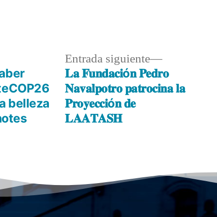
Entrada siguiente
aber
𝐋𝐚 𝐅𝐮𝐧𝐝𝐚𝐜𝐢ó𝐧 𝐏𝐞𝐝𝐫𝐨
ateCOP26
𝐍𝐚𝐯𝐚𝐥𝐩𝐨𝐭𝐫𝐨 𝐩𝐚𝐭𝐫𝐨𝐜𝐢𝐧𝐚 𝐥𝐚
a belleza
𝐏𝐫𝐨𝐲𝐞𝐜𝐜𝐢ó𝐧 𝐝𝐞
notes
𝐋𝐀𝐀𝐓𝐀𝐒𝐇