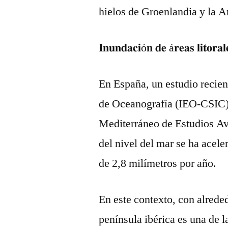
hielos de Groenlandia y la A
𝐈𝐧𝐮𝐧𝐝𝐚𝐜𝐢ó𝐧 𝐝𝐞 á𝐫𝐞𝐚𝐬 𝐥𝐢𝐭𝐨𝐫𝐚
En España, un estudio recien
de Oceanografía (IEO-CSIC), 
Mediterráneo de Estudios A
del nivel del mar se ha acel
de 2,8 milímetros por año.
En este contexto, con alrede
península ibérica es una de 