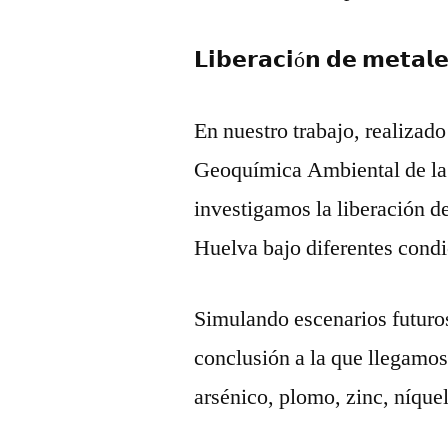
𝗟𝗶𝗯𝗲𝗿𝗮𝗰𝗶ó𝗻 𝗱𝗲 𝗺𝗲𝘁𝗮𝗹
En nuestro trabajo, realizad
Geoquímica Ambiental de la
investigamos la liberación de
Huelva bajo diferentes cond
Simulando escenarios futuros 
conclusión a la que llegamos
arsénico, plomo, zinc, níque