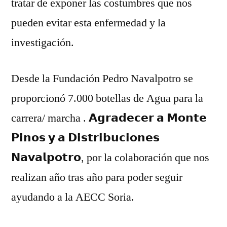
tratar de exponer las costumbres que nos
pueden evitar esta enfermedad y la
investigación.
Desde la Fundación Pedro Navalpotro se
proporcionó 7.000 botellas de Agua para la
carrera/ marcha . 𝗔𝗴𝗿𝗮𝗱𝗲𝗰𝗲𝗿 𝗮 𝗠𝗼𝗻𝘁𝗲
𝗣𝗶𝗻𝗼𝘀 𝘆 𝗮 𝗗𝗶𝘀𝘁𝗿𝗶𝗯𝘂𝗰𝗶𝗼𝗻𝗲𝘀
𝗡𝗮𝘃𝗮𝗹𝗽𝗼𝘁𝗿𝗼, por la colaboración que nos
realizan año tras año para poder seguir
ayudando a la AECC Soria.