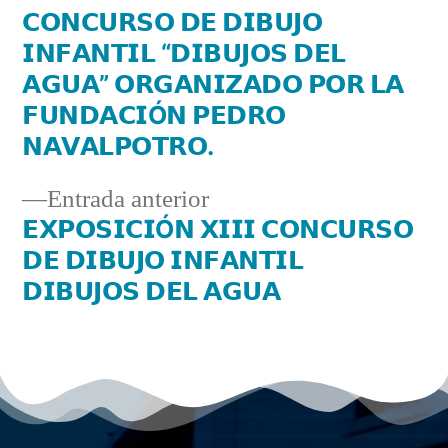
𝗖𝗢𝗡𝗖𝗨𝗥𝗦𝗢 𝗗𝗘 𝗗𝗜𝗕𝗨𝗝𝗢
𝗜𝗡𝗙𝗔𝗡𝗧𝗜𝗟 “𝗗𝗜𝗕𝗨𝗝𝗢𝗦 𝗗𝗘𝗟
𝗔𝗚𝗨𝗔” 𝗢𝗥𝗚𝗔𝗡𝗜𝗭𝗔𝗗𝗢 𝗣𝗢𝗥 𝗟𝗔
𝗙𝗨𝗡𝗗𝗔𝗖𝗜Ó𝗡 𝗣𝗘𝗗𝗥𝗢
𝗡𝗔𝗩𝗔𝗟𝗣𝗢𝗧𝗥𝗢.
Entrada anterior
𝗘𝗫𝗣𝗢𝗦𝗜𝗖𝗜Ó𝗡 𝗫𝗜𝗜𝗜 𝗖𝗢𝗡𝗖𝗨𝗥𝗦𝗢
𝗗𝗘 𝗗𝗜𝗕𝗨𝗝𝗢 𝗜𝗡𝗙𝗔𝗡𝗧𝗜𝗟
𝗗𝗜𝗕𝗨𝗝𝗢𝗦 𝗗𝗘𝗟 𝗔𝗚𝗨𝗔