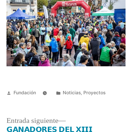
Fundación
Noticias
,
Proyectos
Entrada siguiente
𝗚𝗔𝗡𝗔𝗗𝗢𝗥𝗘𝗦 𝗗𝗘𝗟 𝗫𝗜𝗜𝗜