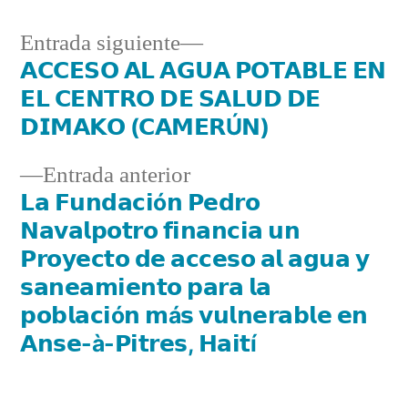
Entrada siguiente
𝗔𝗖𝗖𝗘𝗦𝗢 𝗔𝗟 𝗔𝗚𝗨𝗔 𝗣𝗢𝗧𝗔𝗕𝗟𝗘 𝗘𝗡
𝗘𝗟 𝗖𝗘𝗡𝗧𝗥𝗢 𝗗𝗘 𝗦𝗔𝗟𝗨𝗗 𝗗𝗘
𝗗𝗜𝗠𝗔𝗞𝗢 (𝗖𝗔𝗠𝗘𝗥Ú𝗡)
Entrada anterior
𝗟𝗮 𝗙𝘂𝗻𝗱𝗮𝗰𝗶ó𝗻 𝗣𝗲𝗱𝗿𝗼
𝗡𝗮𝘃𝗮𝗹𝗽𝗼𝘁𝗿𝗼 𝗳𝗶𝗻𝗮𝗻𝗰𝗶𝗮 𝘂𝗻
𝗣𝗿𝗼𝘆𝗲𝗰𝘁𝗼 𝗱𝗲 𝗮𝗰𝗰𝗲𝘀𝗼 𝗮𝗹 𝗮𝗴𝘂𝗮 𝘆
𝘀𝗮𝗻𝗲𝗮𝗺𝗶𝗲𝗻𝘁𝗼 𝗽𝗮𝗿𝗮 𝗹𝗮
𝗽𝗼𝗯𝗹𝗮𝗰𝗶ó𝗻 𝗺á𝘀 𝘃𝘂𝗹𝗻𝗲𝗿𝗮𝗯𝗹𝗲 𝗲𝗻
𝗔𝗻𝘀𝗲-à-𝗣𝗶𝘁𝗿𝗲𝘀, 𝗛𝗮𝗶𝘁í