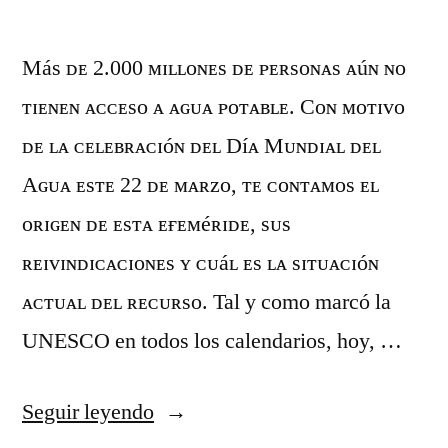
Más ᴅᴇ 2.000 ᴍɪʟʟᴏɴᴇs ᴅᴇ ᴘᴇʀsᴏɴᴀs ᴀúɴ ɴᴏ
ᴛɪᴇɴᴇɴ ᴀᴄᴄᴇsᴏ ᴀ ᴀɢᴜᴀ ᴘᴏᴛᴀʙʟᴇ. Cᴏɴ ᴍᴏᴛɪᴠᴏ
ᴅᴇ ʟᴀ ᴄᴇʟᴇʙʀᴀᴄɪóɴ ᴅᴇʟ Díᴀ Mᴜɴᴅɪᴀʟ ᴅᴇʟ
Aɢᴜᴀ ᴇsᴛᴇ 22 ᴅᴇ ᴍᴀʀᴢᴏ, ᴛᴇ ᴄᴏɴᴛᴀᴍᴏs ᴇʟ
ᴏʀɪɢᴇɴ ᴅᴇ ᴇsᴛᴀ ᴇғᴇᴍéʀɪᴅᴇ, sᴜs
ʀᴇɪᴠɪɴᴅɪᴄᴀᴄɪᴏɴᴇs ʏ ᴄᴜáʟ ᴇs ʟᴀ sɪᴛᴜᴀᴄɪóɴ
ᴀᴄᴛᴜᴀʟ ᴅᴇʟ ʀᴇᴄᴜʀsᴏ. Tal y como marcó la
UNESCO en todos los calendarios, hoy, …
Seguir leyendo