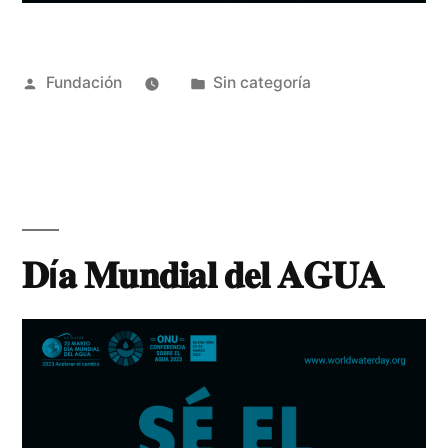
Fundación
Sin categoría
𝐃í𝐚 𝐌𝐮𝐧𝐝𝐢𝐚𝐥 𝐝𝐞𝐥 𝐀𝐆𝐔𝐀