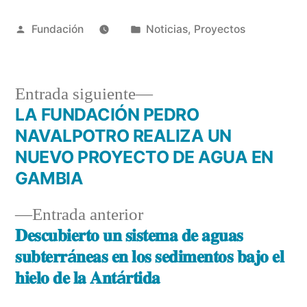
Fundación
Noticias
,
Proyectos
Entrada siguiente
LA FUNDACIÓN PEDRO
NAVALPOTRO REALIZA UN
NUEVO PROYECTO DE AGUA EN
GAMBIA
Entrada anterior
𝐃𝐞𝐬𝐜𝐮𝐛𝐢𝐞𝐫𝐭𝐨 𝐮𝐧 𝐬𝐢𝐬𝐭𝐞𝐦𝐚 𝐝𝐞 𝐚𝐠𝐮𝐚𝐬
𝐬𝐮𝐛𝐭𝐞𝐫𝐫á𝐧𝐞𝐚𝐬 𝐞𝐧 𝐥𝐨𝐬 𝐬𝐞𝐝𝐢𝐦𝐞𝐧𝐭𝐨𝐬 𝐛𝐚𝐣𝐨 𝐞𝐥
𝐡𝐢𝐞𝐥𝐨 𝐝𝐞 𝐥𝐚 𝐀𝐧𝐭á𝐫𝐭𝐢𝐝𝐚