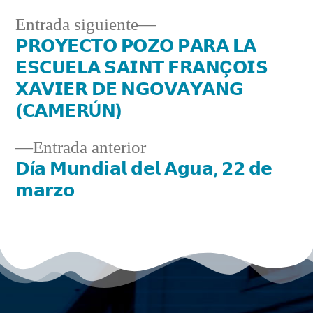
Entrada siguiente
𝗣𝗥𝗢𝗬𝗘𝗖𝗧𝗢 𝗣𝗢𝗭𝗢 𝗣𝗔𝗥𝗔 𝗟𝗔
𝗘𝗦𝗖𝗨𝗘𝗟𝗔 𝗦𝗔𝗜𝗡𝗧 𝗙𝗥𝗔𝗡Ç𝗢𝗜𝗦
𝗫𝗔𝗩𝗜𝗘𝗥 𝗗𝗘 𝗡𝗚𝗢𝗩𝗔𝗬𝗔𝗡𝗚
(𝗖𝗔𝗠𝗘𝗥Ú𝗡)
Entrada anterior
𝗗í𝗮 𝗠𝘂𝗻𝗱𝗶𝗮𝗹 𝗱𝗲𝗹 𝗔𝗴𝘂𝗮, 𝟮𝟮 𝗱𝗲
𝗺𝗮𝗿𝘇𝗼