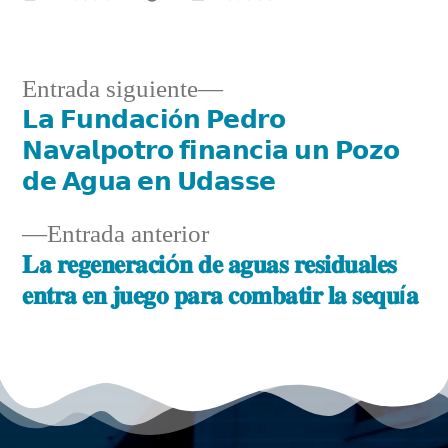
Entrada siguiente
𝗟𝗮 𝗙𝘂𝗻𝗱𝗮𝗰𝗶ó𝗻 𝗣𝗲𝗱𝗿𝗼
𝗡𝗮𝘃𝗮𝗹𝗽𝗼𝘁𝗿𝗼 𝗳𝗶𝗻𝗮𝗻𝗰𝗶𝗮 𝘂𝗻 𝗣𝗼𝘇𝗼
𝗱𝗲 𝗔𝗴𝘂𝗮 𝗲𝗻 𝗨𝗱𝗮𝘀𝘀𝗲
Entrada anterior
𝐋𝐚 𝐫𝐞𝐠𝐞𝐧𝐞𝐫𝐚𝐜𝐢ó𝐧 𝐝𝐞 𝐚𝐠𝐮𝐚𝐬 𝐫𝐞𝐬𝐢𝐝𝐮𝐚𝐥𝐞𝐬
𝐞𝐧𝐭𝐫𝐚 𝐞𝐧 𝐣𝐮𝐞𝐠𝐨 𝐩𝐚𝐫𝐚 𝐜𝐨𝐦𝐛𝐚𝐭𝐢𝐫 𝐥𝐚 𝐬𝐞𝐪𝐮í𝐚